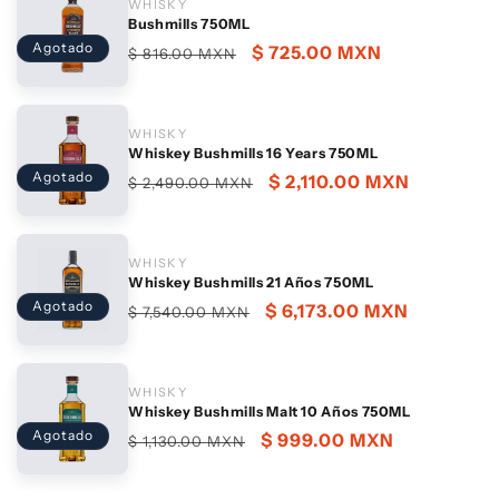
WHISKY
l
Bushmills 750ML
Agotado
Precio
Precio
$ 725.00 MXN
$ 816.00 MXN
s
habitual
de
oferta
WHISKY
Whiskey Bushmills 16 Years 750ML
Agotado
Precio
Precio
$ 2,110.00 MXN
$ 2,490.00 MXN
habitual
de
oferta
WHISKY
Whiskey Bushmills 21 Años 750ML
Agotado
Precio
Precio
$ 6,173.00 MXN
$ 7,540.00 MXN
habitual
de
oferta
WHISKY
Whiskey Bushmills Malt 10 Años 750ML
Agotado
Precio
Precio
$ 999.00 MXN
$ 1,130.00 MXN
habitual
de
oferta