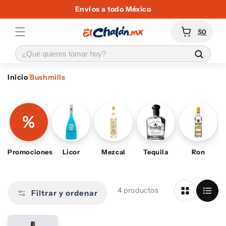
Ir
Envíos a todo México
directamente
al contenido
Carrito
$0
Inicio
|
Bushmills
B
u
%
s
Promociones
Licor
Mezcal
Tequila
Ron
h
m
4 productos
Filtrar y ordenar
i
l