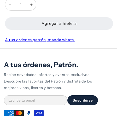
Reducir
Aumentar
cantidad
cantidad
para
para
Ron
Ron
Agregar a hielera
Bacardi
Bacardi
Blanco
Blanco
980
980
A tus ordenes patrón, manda whats.
ml
ml
A tus órdenes, Patrón.
Recibe novedades, ofertas y eventos exclusivos.
Descubre las favoritas del Patrón y disfruta de los
mejores vinos, licores y botanas.
Suscribirse