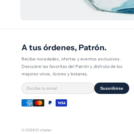
Abrir
elemento
multimedia
1
en
una
A tus órdenes, Patrón.
ventana
modal
Recibe novedades, ofertas y eventos exclusivos.
Descubre las favoritas del Patrón y disfruta de los
mejores vinos, licores y botanas.
Suscribirse
© 2026 El chalan