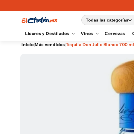
Ir
directamente
al contenido
Todas las categorías
Licores y Destilados
Vinos
Cervezas
Inicio
|
Más vendidos
|
Tequila Don Julio Blanco 700 m
Ir
directamente
a la
información
del producto