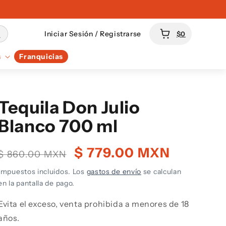
Carrito
Iniciar Sesión / Registrarse
$0
s
Franquicias
Tequila Don Julio
Blanco 700 ml
Precio
Precio
$ 779.00 MXN
$ 860.00 MXN
habitual
de
Impuestos incluidos. Los
gastos de envío
se calculan
oferta
en la pantalla de pago.
Evita el exceso, venta prohibida a menores de 18
años.