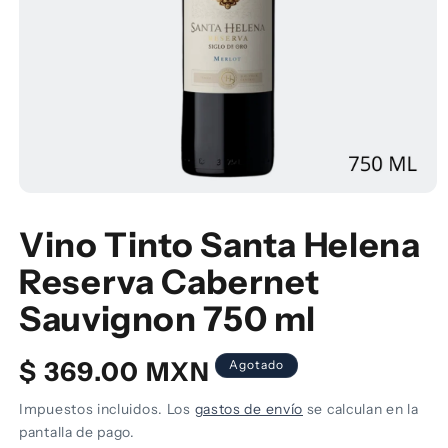
Abrir
elemento
multimedia
Vino Tinto Santa Helena
1
en
Reserva Cabernet
una
ventana
modal
Sauvignon 750 ml
Precio
$ 369.00 MXN
Agotado
habitual
Impuestos incluidos. Los
gastos de envío
se calculan en la
pantalla de pago.