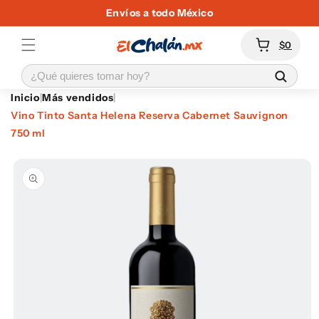
Ir
Envíos a todo México
directamente
al contenido
Carrito
$0
Inicio
|
Más vendidos
|
Vino Tinto Santa Helena Reserva Cabernet Sauvignon
750 ml
Ir
directamente
a la
información
del producto