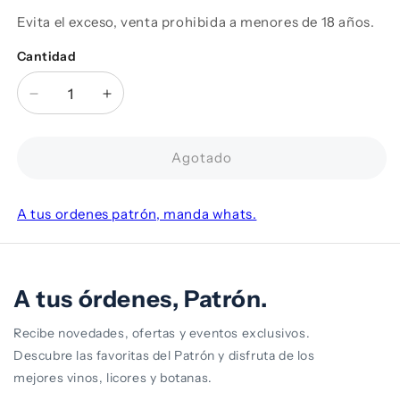
Evita el exceso, venta prohibida a menores de 18 años.
Cantidad
Cantidad
Reducir
Aumentar
cantidad
cantidad
para
para
Vino
Vino
Agotado
Tinto
Tinto
Santa
Santa
Helena
Helena
A tus ordenes patrón, manda whats.
Reserva
Reserva
Cabernet
Cabernet
Sauvignon
Sauvignon
750
750
A tus órdenes, Patrón.
ml
ml
Recibe novedades, ofertas y eventos exclusivos.
Descubre las favoritas del Patrón y disfruta de los
mejores vinos, licores y botanas.