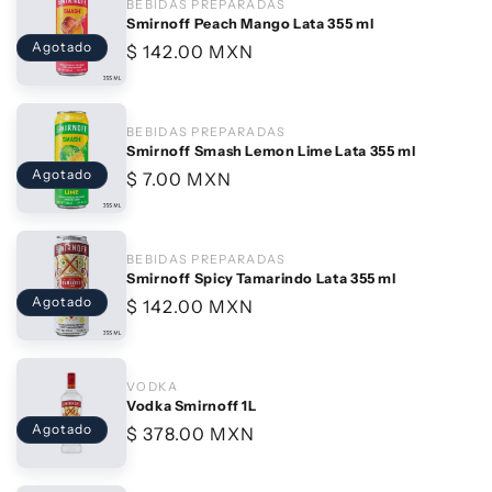
BEBIDAS PREPARADAS
f
Smirnoff Peach Mango Lata 355 ml
Agotado
Precio
$ 142.00 MXN
habitual
BEBIDAS PREPARADAS
Smirnoff Smash Lemon Lime Lata 355 ml
Agotado
Precio
$ 7.00 MXN
habitual
BEBIDAS PREPARADAS
Smirnoff Spicy Tamarindo Lata 355 ml
Agotado
Precio
$ 142.00 MXN
habitual
VODKA
Vodka Smirnoff 1L
Agotado
Precio
$ 378.00 MXN
habitual