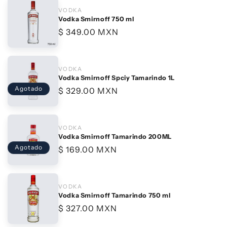
VODKA
Vodka Smirnoff 750 ml
Precio
$ 349.00 MXN
habitual
VODKA
Vodka Smirnoff Spciy Tamarindo 1L
Agotado
Precio
$ 329.00 MXN
habitual
VODKA
Vodka Smirnoff Tamarindo 200ML
Agotado
Precio
$ 169.00 MXN
habitual
VODKA
Vodka Smirnoff Tamarindo 750 ml
Precio
$ 327.00 MXN
habitual