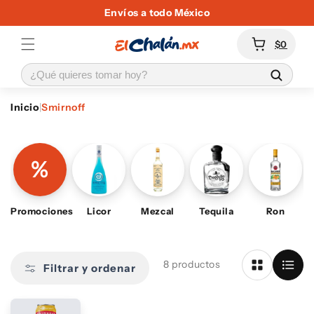
Ir
Envíos a todo México
directamente
al contenido
Carrito
$0
Inicio
|
Smirnoff
S
m
%
i
Promociones
Licor
Mezcal
Tequila
Ron
r
n
8 productos
Filtrar y ordenar
o
f