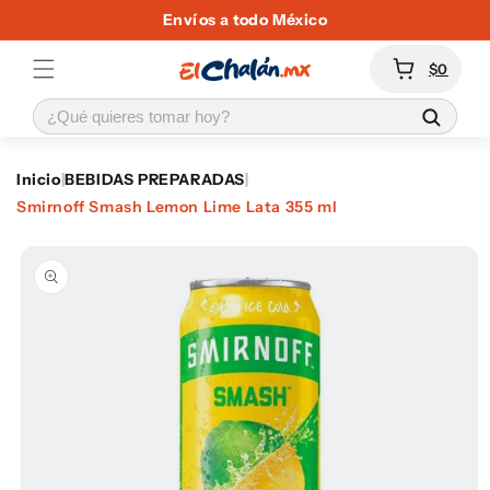
Ir
Envíos a todo México
directamente
al contenido
Carrito
$0
Inicio
|
BEBIDAS PREPARADAS
|
Smirnoff Smash Lemon Lime Lata 355 ml
Ir
directamente
a la
información
del producto