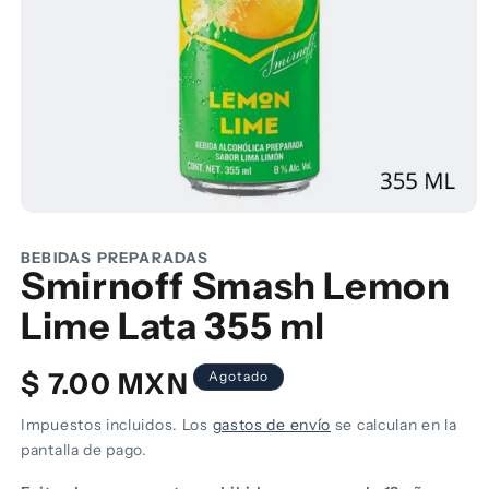
Abrir
elemento
multimedia
BEBIDAS PREPARADAS
1
Smirnoff Smash Lemon
en
una
Lime Lata 355 ml
ventana
modal
Precio
$ 7.00 MXN
Agotado
habitual
Impuestos incluidos. Los
gastos de envío
se calculan en la
pantalla de pago.