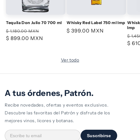
Tequila Don Julio 70 700 ml
Whisky Red Label 750 ml Imp
Whisky
Imp
Precio
Precio
Precio
$ 399.00 MXN
$ 1,180.00 MXN
Prec
$ 1,4
habitual
$ 899.00 MXN
de
habitual
habi
$ 61
oferta
Ver todo
A tus órdenes, Patrón.
Recibe novedades, ofertas y eventos exclusivos.
Descubre las favoritas del Patrón y disfruta de los
mejores vinos, licores y botanas.
Suscribirse