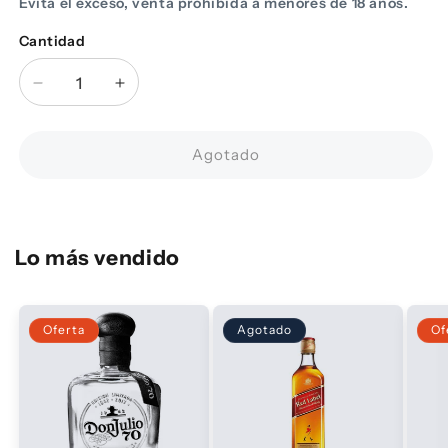
Evita el exceso, venta prohibida a menores de 18 años.
Cantidad
Cantidad
Reducir
Aumentar
cantidad
cantidad
para
para
Smirnoff
Smirnoff
Agotado
Smash
Smash
Lemon
Lemon
Lime
Lime
Lata
Lata
Lo más vendido
355
355
ml
ml
Oferta
Agotado
Of