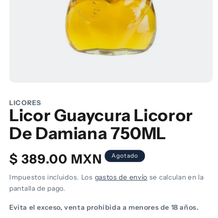
Abrir
elemento
multimedia
LICORES
1
Licor Guaycura Licoror
en
una
De Damiana 750ML
ventana
modal
Precio
$ 389.00 MXN
Agotado
habitual
Impuestos incluidos. Los
gastos de envío
se calculan en la
pantalla de pago.
Evita el exceso, venta prohibida a menores de 18 años.