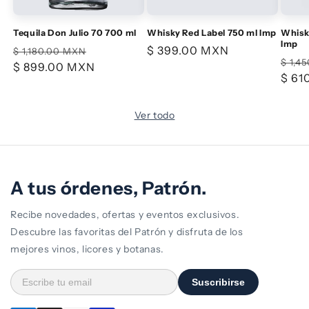
Tequila Don Julio 70 700 ml
Whisky Red Label 750 ml Imp
Whisky
Imp
Precio
Precio
Precio
$ 399.00 MXN
$ 1,180.00 MXN
Prec
$ 1,4
habitual
$ 899.00 MXN
de
habitual
habi
$ 61
oferta
Ver todo
A tus órdenes, Patrón.
Recibe novedades, ofertas y eventos exclusivos.
Descubre las favoritas del Patrón y disfruta de los
mejores vinos, licores y botanas.
Suscribirse