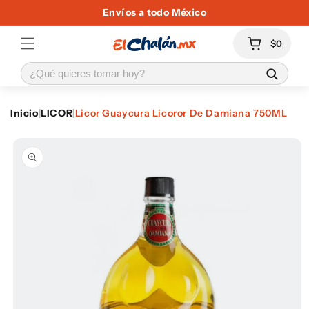
Ir
Envíos a todo México
directamente
al contenido
Carrito
$0
Inicio
|
LICOR
|
Licor Guaycura Licoror De Damiana 750ML
Ir
directamente
a la
información
del producto