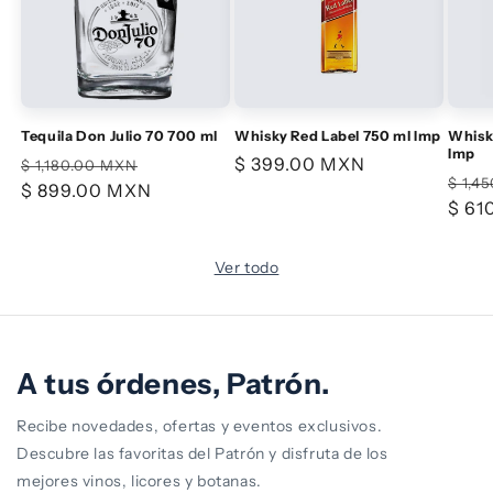
Tequila Don Julio 70 700 ml
Whisky Red Label 750 ml Imp
Whisky
Imp
Precio
Precio
Precio
$ 399.00 MXN
$ 1,180.00 MXN
Prec
$ 1,4
habitual
$ 899.00 MXN
de
habitual
habi
$ 61
oferta
Ver todo
A tus órdenes, Patrón.
Recibe novedades, ofertas y eventos exclusivos.
Descubre las favoritas del Patrón y disfruta de los
mejores vinos, licores y botanas.