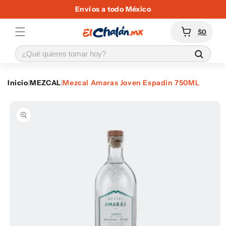
Ir
Envíos a todo México
directamente
al contenido
Carrito
$0
Inicio
|
MEZCAL
|
Mezcal Amaras Joven Espadin 750ML
Ir
directamente
a la
información
del producto