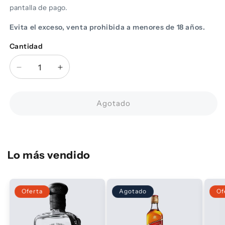
pantalla de pago.
Evita el exceso, venta prohibida a menores de 18 años.
Cantidad
Cantidad
Reducir
Aumentar
cantidad
cantidad
para
para
Mezcal
Mezcal
Agotado
Amaras
Amaras
Joven
Joven
Espadin
Espadin
750ML
750ML
Lo más vendido
Oferta
Agotado
Of