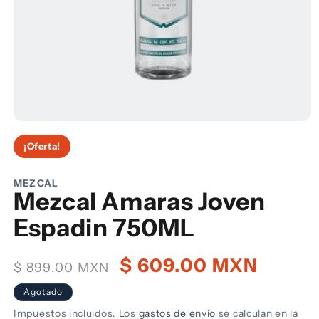
Abrir
elemento
¡Oferta!
multimedia
1
en
una
MEZCAL
ventana
Mezcal Amaras Joven
modal
Espadin 750ML
Precio
Precio
$ 609.00 MXN
$ 899.00 MXN
habitual
de
Agotado
oferta
Impuestos incluidos. Los
gastos de envío
se calculan en la