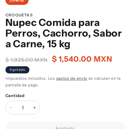
una
m
ventana
modal
CROQUETAS
Nupec Comida para
Perros, Cachorro, Sabor
a Carne, 15 kg
Precio
Precio
$ 1,540.00 MXN
$ 1,925.00 MXN
habitual
de
Agotado
oferta
Impuestos incluidos. Los
gastos de envío
se calculan en la
pantalla de pago.
Cantidad
Cantidad
Reducir
Aumentar
cantidad
cantidad
para
para
Nupec
Nupec
Agotado