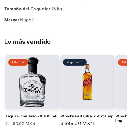
Tamaño del Paquete:
15 kg
Marca:
Nupec
Lo más vendido
Oferta
Agotado
Of
Tequila Don Julio 70 700 ml
Whisky Red Label 750 ml Imp
Whisky
Imp
Precio
Precio
Precio
$ 399.00 MXN
$ 1,180.00 MXN