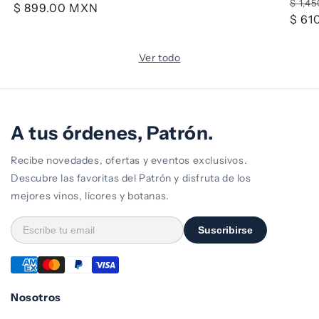
Prec
$ 1,4
habitual
$ 899.00 MXN
de
habitual
habi
$ 61
oferta
Ver todo
A tus órdenes, Patrón.
Recibe novedades, ofertas y eventos exclusivos.
Descubre las favoritas del Patrón y disfruta de los
mejores vinos, licores y botanas.
Suscribirse
Nosotros