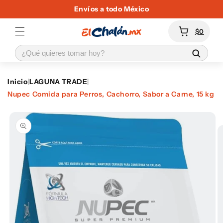
Ir
Envíos a todo México
directamente
al contenido
Carrito
$0
Inicio
|
LAGUNA TRADE
|
Nupec Comida para Perros, Cachorro, Sabor a Carne, 15 kg
Ir
directamente
a la
información
del producto