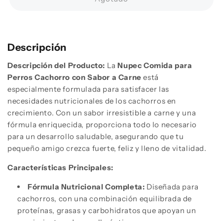
Comida
Comida
para
para
Perros,
Perros,
Cachorro,
Cachorro,
Descripción
Sabor
Sabor
a
a
Descripción del Producto:
La
Nupec Comida para
Carne,
Carne,
Perros Cachorro con Sabor a Carne
está
15
15
especialmente formulada para satisfacer las
kg
kg
necesidades nutricionales de los cachorros en
crecimiento. Con un sabor irresistible a carne y una
fórmula enriquecida, proporciona todo lo necesario
para un desarrollo saludable, asegurando que tu
pequeño amigo crezca fuerte, feliz y lleno de vitalidad.
Características Principales:
Fórmula Nutricional Completa:
Diseñada para
cachorros, con una combinación equilibrada de
proteínas, grasas y carbohidratos que apoyan un