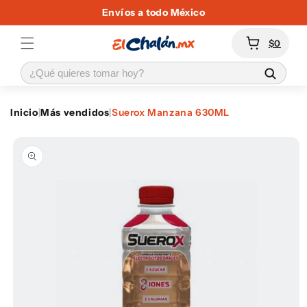
Ir
Envíos a todo México
directamente
al contenido
Carrito
$0
Inicio
|
Más vendidos
|
Suerox Manzana 630ML
Ir
directamente
a la
información
del producto