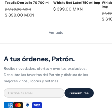
Tequila Don Julio 70 700 ml
Whisky Red Label 750 ml Imp
Whisky
Imp
Precio
Precio
Precio
$ 399.00 MXN
$ 1,180.00 MXN
Prec
$ 1,4
habitual
$ 899.00 MXN
de
habitual
habi
$ 61
oferta
Ver todo
A tus órdenes, Patrón.
Recibe novedades, ofertas y eventos exclusivos.
Descubre las favoritas del Patrón y disfruta de los
mejores vinos, licores y botanas.
Suscribirse