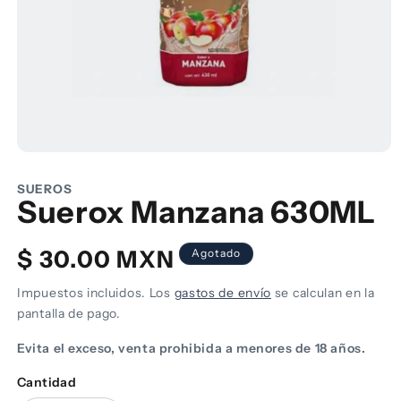
Abrir
elemento
multimedia
SUEROS
1
Suerox Manzana 630ML
en
una
ventana
Precio
$ 30.00 MXN
modal
Agotado
habitual
Impuestos incluidos. Los
gastos de envío
se calculan en la
pantalla de pago.
Evita el exceso, venta prohibida a menores de 18 años.
Cantidad
Cantidad