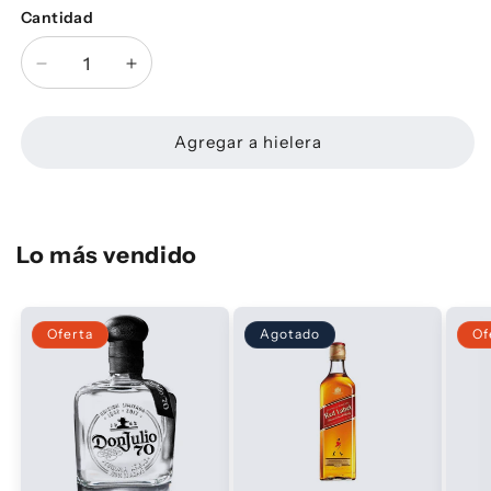
Cantidad
Cantidad
Reducir
Aumentar
cantidad
cantidad
para
para
Tequila
Tequila
Agregar a hielera
Azul
Azul
Baby
Baby
Mango
Mango
700ML
700ML
Lo más vendido
Oferta
Agotado
Of