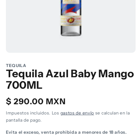
Abrir
elemento
multimedia
TEQUILA
1
Tequila Azul Baby Mango
en
una
700ML
ventana
modal
Precio
$ 290.00 MXN
habitual
Impuestos incluidos. Los
gastos de envío
se calculan en la
pantalla de pago.
Evita el exceso, venta prohibida a menores de 18 años.