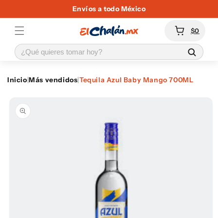
Ir
Envíos a todo México
directamente
al contenido
Carrito
$0
Inicio
|
Más vendidos
|
Tequila Azul Baby Mango 700ML
Ir
directamente
a la
información
del producto