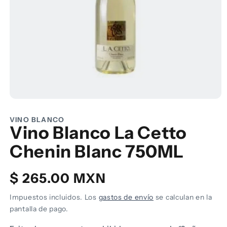
Abrir
elemento
multimedia
VINO BLANCO
1
Vino Blanco La Cetto
en
una
Chenin Blanc 750ML
ventana
modal
Precio
$ 265.00 MXN
habitual
Impuestos incluidos. Los
gastos de envío
se calculan en la
pantalla de pago.