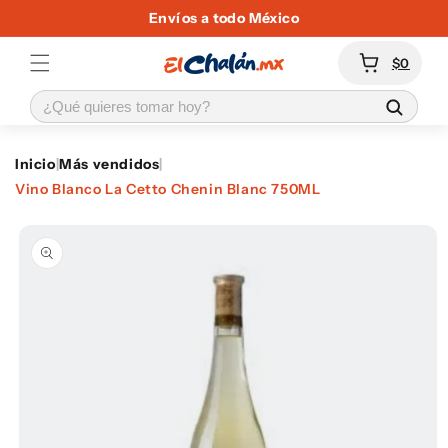
Ir
Envíos a todo México
directamente
al contenido
Carrito
$0
Inicio
|
Más vendidos
|
Vino Blanco La Cetto Chenin Blanc 750ML
Ir
directamente
a la
información
del producto