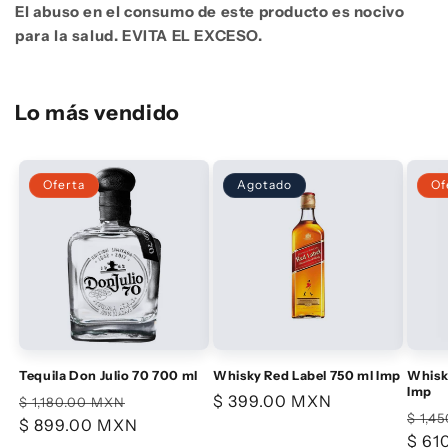
El abuso en el consumo de este producto es nocivo
para la salud. EVITA EL EXCESO.
Lo más vendido
Oferta
Agotado
Of
Tequila Don Julio 70 700 ml
Whisky Red Label 750 ml Imp
Whisky
Imp
Precio
Precio
Precio
$ 399.00 MXN
$ 1,180.00 MXN
Prec
$ 1,4
habitual
$ 899.00 MXN
de
habitual
habi
$ 61