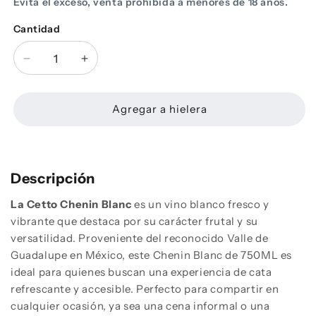
Evita el exceso, venta prohibida a menores de 18 años.
Cantidad
Cantidad
Reducir
Aumentar
cantidad
cantidad
para
para
Vino
Vino
Agregar a hielera
Blanco
Blanco
La
La
Cetto
Cetto
Chenin
Chenin
Descripción
Blanc
Blanc
750ML
750ML
La Cetto Chenin Blanc
es un vino blanco fresco y
vibrante que destaca por su carácter frutal y su
versatilidad. Proveniente del reconocido Valle de
Guadalupe en México, este Chenin Blanc de 750ML es
ideal para quienes buscan una experiencia de cata
refrescante y accesible. Perfecto para compartir en
cualquier ocasión, ya sea una cena informal o una