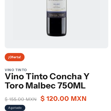
Abrir
elemento
¡Oferta!
multimedia
1
en
una
VINO TINTO
ventana
Vino Tinto Concha Y
modal
Toro Malbec 750ML
Precio
Precio
$ 120.00 MXN
$ 155.00 MXN
habitual
de
Agotado
oferta