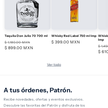
Tequila Don Julio 70 700 ml
Whisky Red Label 750 ml Imp
Whisky
Imp
Precio
Precio
Precio
$ 399.00 MXN
$ 1,180.00 MXN
Prec
$ 1,4
habitual
$ 899.00 MXN
de
habitual
habi
$ 61
oferta
Ver todo
A tus órdenes, Patrón.
Recibe novedades, ofertas y eventos exclusivos.
Descubre las favoritas del Patrón y disfruta de los