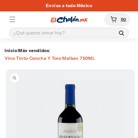
Ir
Envíos a todo México
directamente
al contenido
Carrito
$0
Inicio
|
Más vendidos
|
Vino Tinto Concha Y Toro Malbec 750ML
Ir
directamente
a la
información
del producto