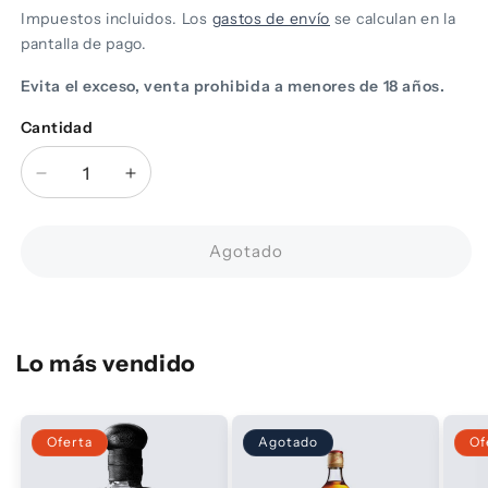
Impuestos incluidos. Los
gastos de envío
se calculan en la
pantalla de pago.
Evita el exceso, venta prohibida a menores de 18 años.
Cantidad
Cantidad
Reducir
Aumentar
cantidad
cantidad
para
para
Vino
Vino
Agotado
Tinto
Tinto
Concha
Concha
Y
Y
Toro
Toro
Lo más vendido
Malbec
Malbec
750ML
750ML
Oferta
Agotado
Of