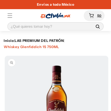
Ir
Envíos a todo México
directamente
al contenido
Carrito
$0
Inicio
|
LAS PREMIUM DEL PATRÓN
|
Whiskey Glenfiddich 15 750ML
Ir
directamente
a la
información
del producto