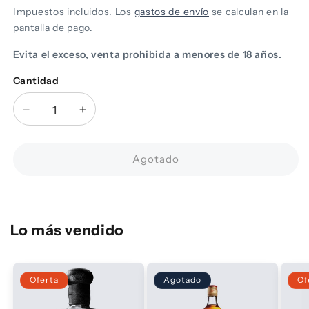
Impuestos incluidos. Los
gastos de envío
se calculan en la
pantalla de pago.
Evita el exceso, venta prohibida a menores de 18 años.
Cantidad
Cantidad
Reducir
Aumentar
cantidad
cantidad
para
para
Whiskey
Whiskey
Agotado
Glenfiddich
Glenfiddich
15
15
750ML
750ML
Lo más vendido
Oferta
Agotado
Of