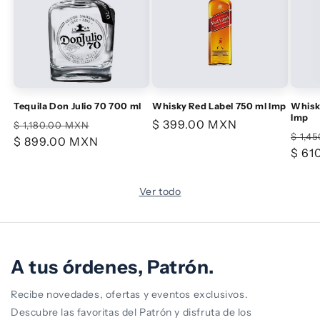
Tequila Don Julio 70 700 ml
Whisky Red Label 750 ml Imp
Whisky
Imp
Precio
Precio
Precio
$ 399.00 MXN
$ 1,180.00 MXN
Prec
$ 1,4
habitual
$ 899.00 MXN
de
habitual
habi
$ 61
oferta
Ver todo
A tus órdenes, Patrón.
Recibe novedades, ofertas y eventos exclusivos.
Descubre las favoritas del Patrón y disfruta de los