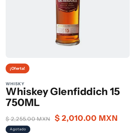
Abrir
elemento
¡Oferta!
multimedia
1
en
una
WHISKY
ventana
Whiskey Glenfiddich 15
modal
750ML
Precio
Precio
$ 2,010.00 MXN
$ 2,255.00 MXN
habitual
de
Agotado
oferta