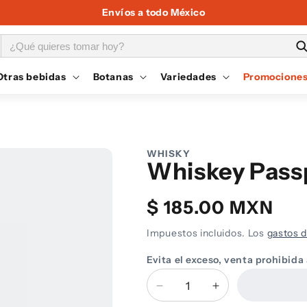
Envíos a todo México
Otras bebidas
Botanas
Variedades
Promocione
WHISKY
Whiskey Pass
Precio
$ 185.00 MXN
habitual
Impuestos incluidos. Los
gastos d
Evita el exceso, venta prohibida
Cantidad
Reducir
Aumentar
cantidad
cantidad