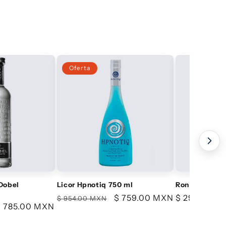
Oferta
Dobel
Licor Hpnotiq 750 ml
Ron Bacardi 
l
Precio
Precio
$ 759.00 MXN
Precio
$ 299.00 M
$ 954.00 MXN
recio
$ 785.00 MXN
habitual
de
habitual
de
oferta