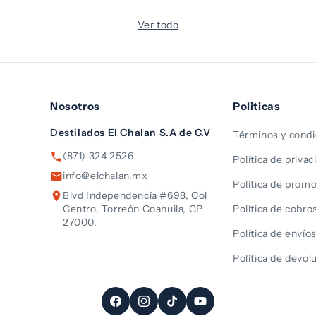
o
Ver todo
Nosotros
Politicas
Destilados El Chalan S.A de C.V
Términos y condi
(871) 324 2526
Política de privac
info@elchalan.mx
Política de prom
Blvd Independencia #698, Col
Centro, Torreón Coahuila, CP
Política de cobro
27000.
Política de envío
Política de devol