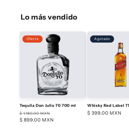
Lo más vendido
Oferta
Agotado
Tequila Don Julio 70 700 ml
Whisky Red Label 7
Precio
Precio
Precio
$ 399.00 MXN
$ 1,180.00 MXN
habitual
$ 899.00 MXN
de
habitual
oferta