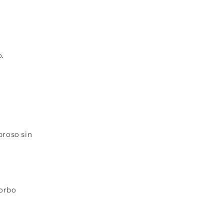
o.
broso sin
sorbo