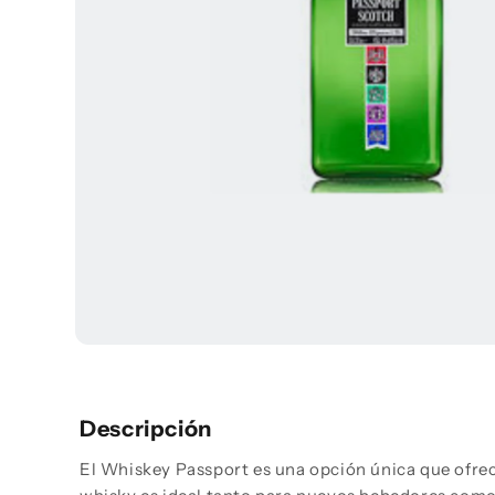
Abrir
elemento
multimedia
1
en
Descripción
una
ventana
El Whiskey Passport es una opción única que ofrece
modal