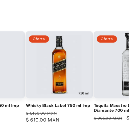
Oferta
Oferta
50 ml Imp
Whisky Black Label 750 ml Imp
Tequila Maestro 
Diamante 700 m
Precio
Precio
$ 1,450.00 MXN
Precio
P
$ 865.00 MXN
habitual
$ 610.00 MXN
de
habitual
oferta