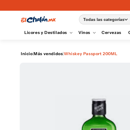
Ir
directamente
al contenido
Todas las categorías
Licores y Destilados
Vinos
Cervezas
Inicio
|
Más vendidos
|
Whiskey Passport 200ML
Ir
directamente
a la
información
del producto