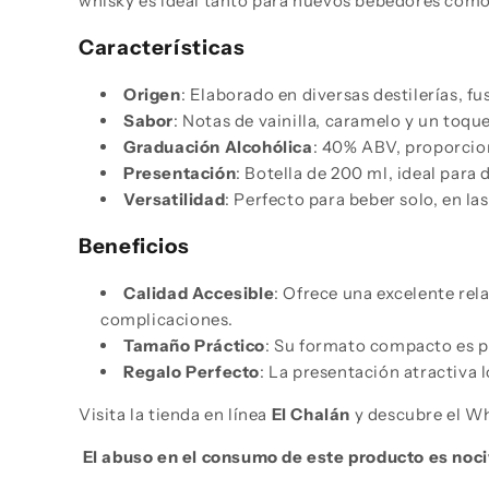
whisky es ideal tanto para nuevos bebedores como
Características
Origen
: Elaborado en diversas destilerías, f
Sabor
: Notas de vainilla, caramelo y un toq
Graduación Alcohólica
: 40% ABV, proporcio
Presentación
: Botella de 200 ml, ideal para 
Versatilidad
: Perfecto para beber solo, en l
Beneficios
Calidad Accesible
: Ofrece una excelente rel
complicaciones.
Tamaño Práctico
: Su formato compacto es pe
Regalo Perfecto
: La presentación atractiva 
Visita la tienda en línea
El Chalán
y descubre el Wh
El abuso en el consumo de este producto es noci