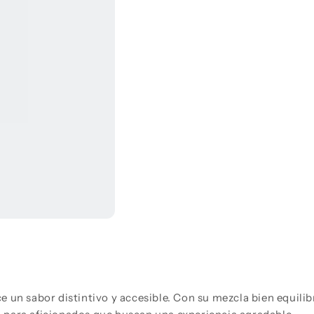
para
para
Whiskey
Whiskey
Passport
Passport
200ML
200ML
 un sabor distintivo y accesible. Con su mezcla bien equilib